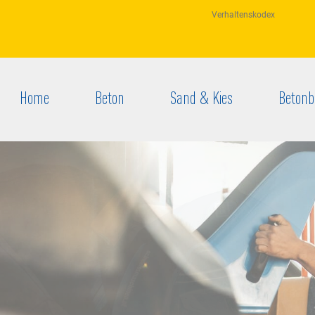
Verhaltenskodex
Home
Beton
Sand & Kies
Betonb