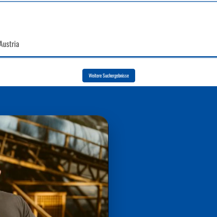
Austria
Weitere Suchergebnisse
ktikable Lösungen und ein Umfeld, in dem
u erzielen und gemeinsam zu wachsen. Durch
MENARBEIT