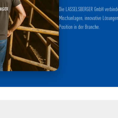
Die LASSELSBERGER GmbH verbindet
Mischanlagen, innovative Lösungen
Position in der Branche.
Renaturierung ehemaliger Abbauflächen, Phot
Sustainability Award 2022 und dem Nachhaltig
Unser Unternehmen wurde mehrfach für uns
NACHHALT