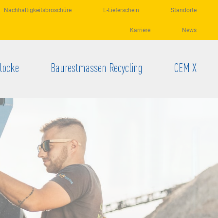
Nachhaltigkeitsbroschüre
E-Lieferschein
Standorte
Karriere
News
löcke
Baurestmassen Recycling
CEMIX