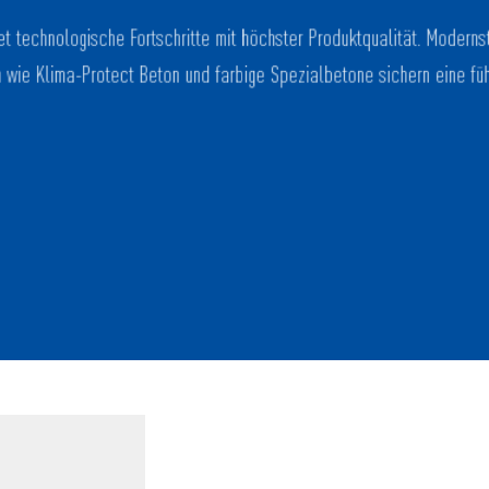
 technologische Fortschritte mit höchster Produktqualität. Moderns
 wie Klima-Protect Beton und farbige Spezialbetone sichern eine fü
ovoltaikanlagen und CO₂-neutrale Heizungssysteme.
keitspreis 2022 für das Projekt „Grüner bauen“. Wir setzen auf
er Umweltengagement ausgezeichnet – etwa mit dem European
IGKEIT & UMWELTSCHUTZ