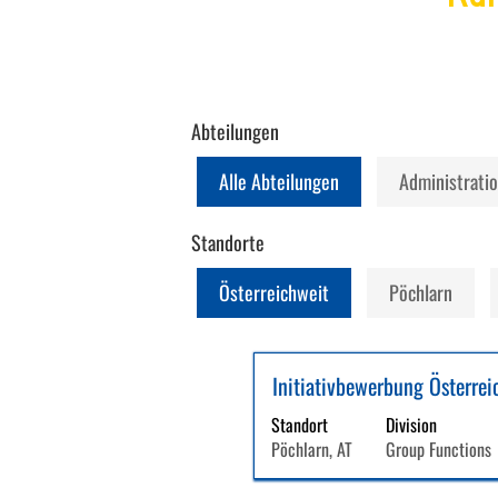
Abteilungen
Alle Abteilungen
Administrati
Standorte
Österreichweit
Pöchlarn
Suchergebnisse
Initiativbewerbung Österrei
Stellenbezeichnung
Drücken
für
Sie
"".
Standort
Division
die
Es
Pöchlarn, AT
Group Functions
Leertaste,
werden
um