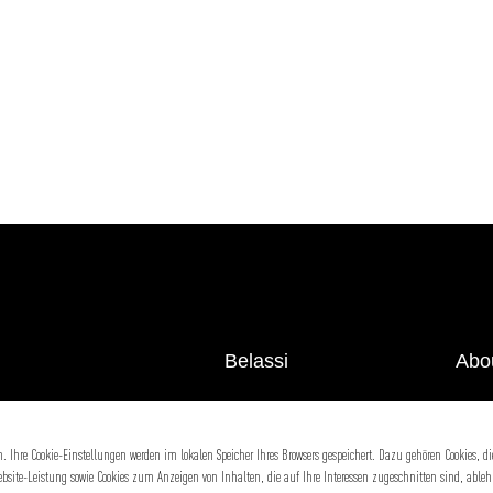
Belassi
Abo
Hypercraft
Deal
Ihre Cookie-Einstellungen werden im lokalen Speicher Ihres Browsers gespeichert. Dazu gehören Cookies, die
Customisation
Cont
Website-Leistung sowie Cookies zum Anzeigen von Inhalten, die auf Ihre Interessen zugeschnitten sind, able