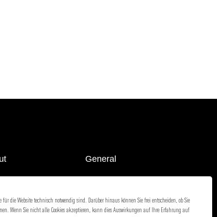
ut
General
ers
Privacy Policy
 für die Website technisch notwendig sind. Darüber hinaus können Sie frei entscheiden, ob Sie
act
Career
hnen. Wenn Sie nicht alle Cookies akzeptieren, kann dies Auswirkungen auf Ihre Erfahrung auf