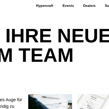
Hypercraft
Events
Dealers
Su
E IHRE NEU
EM TEAM
tes Auge für
ändig zu