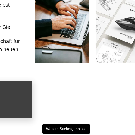
lbst
r Sie!
haft für
ch neuen
Weitere Suchergebnisse