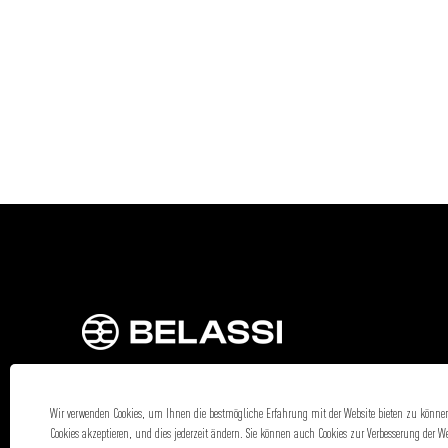
Verwenden
vollständig
Sie
anzuzeigen.
die
Tabulatortaste,
um
durch
die
Stellenliste
zu
navigieren.
Wählen
Sie
eine
Stelle
aus,
um
alle
Wir verwenden Cookies, um Ihnen die bestmögliche Erfahrung mit der Website bieten zu können. 
Details
Cookies akzeptieren, und dies jederzeit ändern. Sie können auch Cookies zur Verbesserung der 