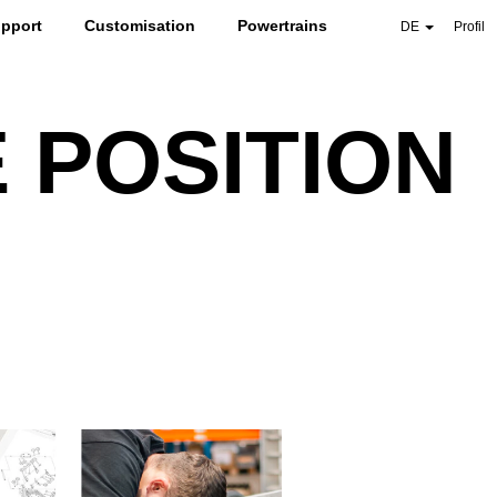
pport
Customisation
Powertrains
DE
Profil
E POSITION