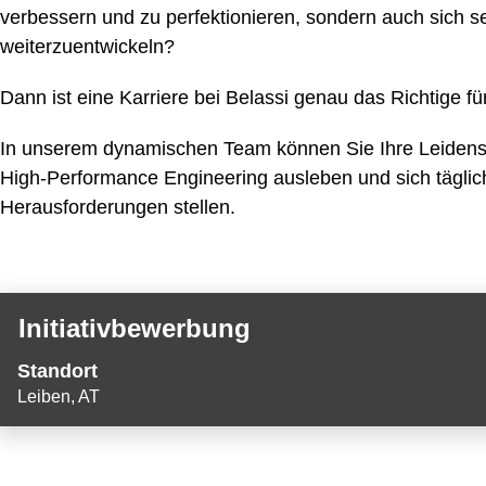
verbessern und zu perfektionieren, sondern auch sich se
weiterzuentwickeln?
Dann ist eine Karriere bei Belassi genau das Richtige fü
In unserem dynamischen Team können Sie Ihre Leidensc
High-Performance Engineering ausleben und sich tägli
Herausforderungen stellen.
Suchergebnisse
Stellenbezeichnung
Drücken
Initiativbewerbung
für
Sie
"".
Standort
die
1
Leiben, AT
Leertaste,
Stellenangebot
um
wird
die
angezeigt
Stelleninformationen