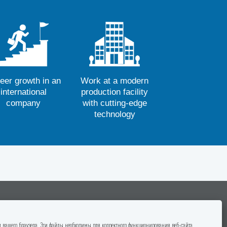
Xalqaro
Zamonaviy, ilgʻor
paniyada kasbiy
texnologiyalar bilan
sish imkoniyati
jihozlangan ishlab
chiqarishda ishlash
 вашего браузера. Эти файлы необходимы для корректного функционирования веб-сайта.