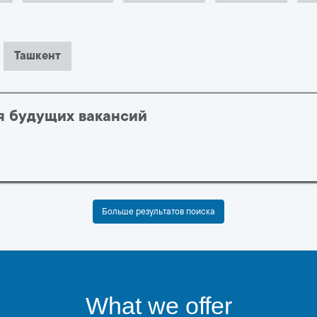
Ташкент
я будущих вакансий
Больше результатов поиска
Biz nimani taklif qilamiz