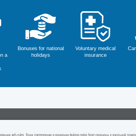
lay
Milliy bayramlar
Ixtiyoriy tibbiy
li
munosabati bilan
sugʻurta
kom
ish
bonuslar
oʻ
пания
Контакты
Карьера
овании веб-сайта. Ваши предпочтения в отношении файлов cookie будут сохранены в локальной памяти