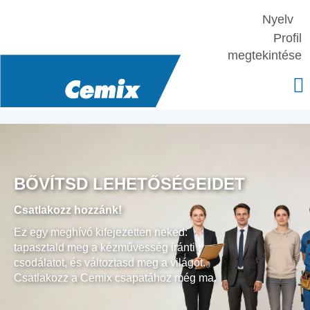
Nyelv
Profil
megtekintése
BŐVÍTSD LEHETŐSÉGEIDET
Csatlakozz hozzánk!
Ez egy meghívó kifejezetten neked:
tapasztald meg a kézművesség iránti
csodálatot, és változtasd meg a világot.
Csatlakozz a Cemix csapatához még ma.