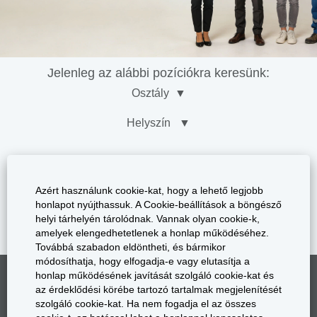
Jelenleg az alábbi pozíciókra keresünk:
Osztály
▼
Helyszín
▼
Azért használunk cookie-kat, hogy a lehető legjobb
honlapot nyújthassuk. A Cookie-beállítások a böngésző
helyi tárhelyén tárolódnak. Vannak olyan cookie-k,
amelyek elengedhetetlenek a honlap működéséhez.
Továbbá szabadon eldöntheti, és bármikor
módosíthatja, hogy elfogadja-e vagy elutasítja a
honlap működésének javítását szolgáló cookie-kat és
Products
Company
Contact
Career
az érdeklődési körébe tartozó tartalmak megjelenítését
Imprint
szolgáló cookie-kat. Ha nem fogadja el az összes