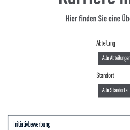
Abteilung
Alle Abteilunge
Standort
Alle Standorte
Suchergebnisse
Stellenbezeichnung
Drücken
Initiativbewerbung
für