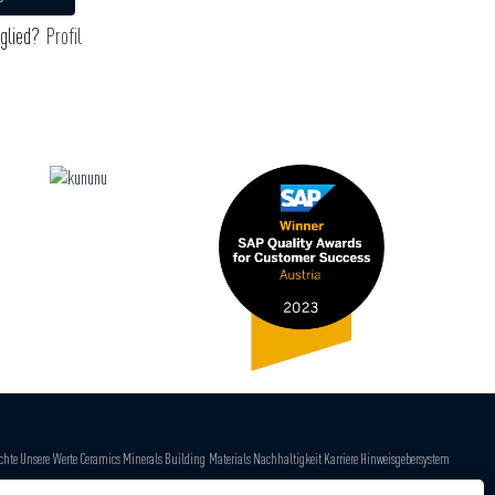
glied?
Profil
chte
Unsere Werte
Ceramics
Minerals
Building Materials
Nachhaltigkeit
Karriere
Hinweisgebersystem