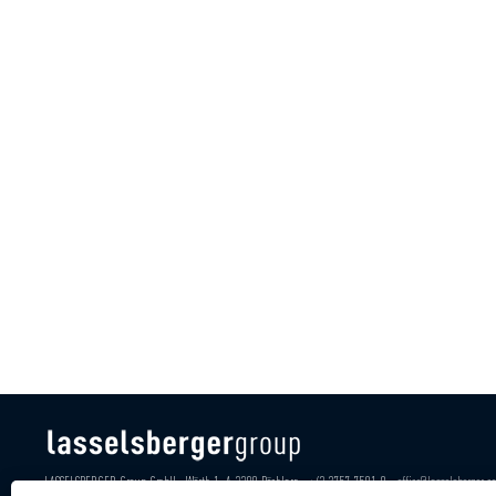
LASSELSBERGER Group GmbH · Wörth 1, A-3380 Pöchlarn · +43 2757 7501-0 ·
office@lasselsberger.c