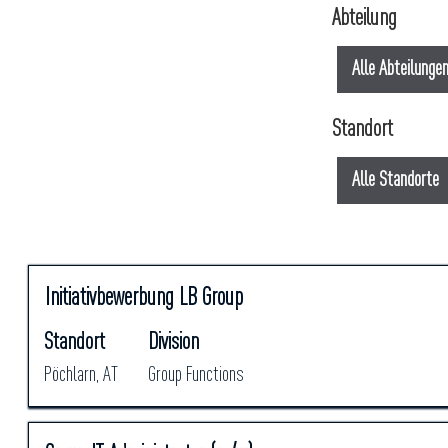
Abteilung
Alle Abteilunge
Standort
Alle Standorte
Suchergebnisse
Stellenbezeichnung
Drücken
Initiativbewerbung LB Group
für
Sie
"".
Standort
Division
die
Es
Leertaste,
werden
Pöchlarn, AT
Group Functions
um
1
die
bis
Stelleninformationen